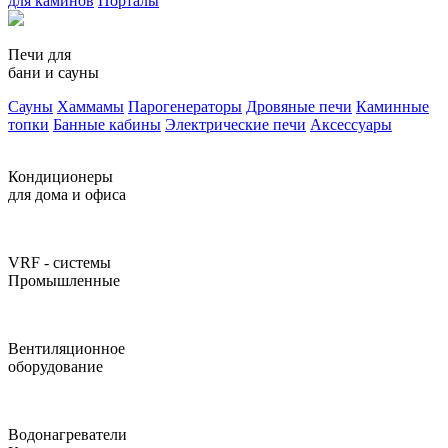
для каминов
Порталы
Печи для
бани и сауны
Сауны
Хаммамы
Парогенераторы
Дровяные печи
Каминные
топки
Банные кабины
Электрические печи
Аксессуары
Кондиционеры
для дома и офиса
VRF - системы
Промышленные
Вентиляционное
оборудование
Водонагреватели