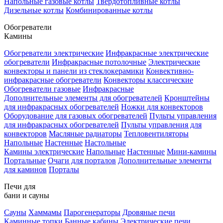
Напольные газовые котлы
Твердотопливные котлы
Дизельные котлы
Комбинированные котлы
Обогреватели
Камины
Обогреватели электрические
Инфракрасные электрические
обогреватели
Инфракрасные потолочные
Электрические
конвекторы и панели из стеклокерамики
Конвективно-
инфракрасные обогреватели
Конвекторы классические
Обогреватели газовые
Инфракрасные
Дополнительные элементы для обогревателей
Кронштейны
для инфракрасных обогревателей
Ножки для конвекторов
Оборудование для газовых обогревателей
Пульты управления
для инфракрасных обогревателей
Пульты управления для
конвекторов
Масляные радиаторы
Тепловентиляторы
Напольные
Настенные
Настольные
Камины электрические
Напольные
Настенные
Мини-камины
Портальные
Очаги для порталов
Дополнительные элементы
для каминов
Порталы
Печи для
бани и сауны
Сауны
Хаммамы
Парогенераторы
Дровяные печи
Каминные топки
Банные кабины
Электрические печи