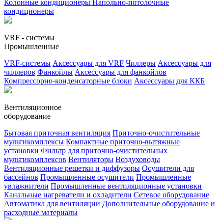
Колонные кондиционеры
Напольно-потолочные
кондиционеры
VRF - системы
Промышленные
VRF-системы
Аксессуары для VRF
Чиллеры
Аксессуары для
чиллеров
Фанкойлы
Аксессуары для фанкойлов
Компрессорно-конденсаторные блоки
Аксессуары для ККБ
Вентиляционное
оборудование
Бытовая приточная вентиляция
Приточно-очистительные
мультикомплексы
Компактные приточно-вытяжные
установки
Фильтр для приточно-очистительных
мультикомплексов
Вентиляторы
Воздуховоды
Вентиляционные решетки и диффузоры
Осушители для
бассейнов
Промышленные осушители
Промышленные
увлажнители
Промышленные вентиляционные установки
Канальные нагреватели и охладители
Сетевое оборудование
Автоматика для вентиляции
Дополнительные оборудование и
расходные материалы