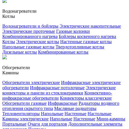
Водонагреватели
Котлы
Водонагреватели и бойлеры
Электрические накопительные
Электрические проточные
Газовые колонки
Комбинированного нагрева
Бойлеры косвенного нагрева
Котлы
Электрические котлы
Настенные газовые котлы
Напольные газовые котлы
Твердотопливные котлы
Дизельные котлы
Комбинированные котлы
Обогреватели
Камины
Обогреватели электрические
Инфракрасные электрические
обогреватели
Инфракрасные потолочные
Электрические
конвекторы и панели из стеклокерамики
Конвективно-
инфракрасные обогреватели
Конвекторы классические
Обогреватели газовые
Инфракрасные
Радиаторы водяного
отопления скрытого типа
Масляные радиаторы
Тепловентиляторы
Напольные
Настенные
Настольные
Камины электрические
Напольные
Настенные
Мини-камины
Портальные
Очаги для порталов
Дополнительные элементы