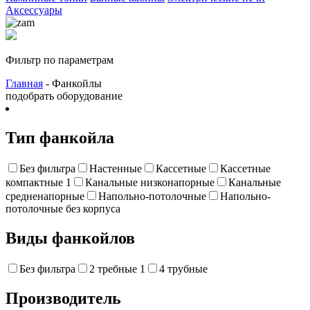
Аксессуары
Фильтр по параметрам
Главная
- Фанкойлы
подобрать оборудование
Тип фанкойла
Без фильтра
Настенные
Кассетные
Кассетные
компактные
1
Канальные низконапорные
Канальные
средненапорные
Напольно-потолочные
Напольно-
потолочные без корпуса
Виды фанкойлов
Без фильтра
2 требные
1
4 трубные
Производитель