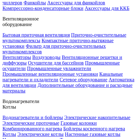
чиллеров
Фанкойлы
Аксессуары для фанкойлов
Компрессорно-конденсаторные блоки
Аксессуары для ККБ
Вентиляционное
оборудование
Бытовая приточная вентиляция
Приточно-очистительные
мультикомплексы
Компактные приточно-вытяжные
установки
Фильтр для приточно-очистительных
мультикомплексов
Вентиляторы
Воздуховоды
Вентиляционные решетки и
диффузоры
Осушители для бассейнов
Промышленные
осушители
Промышленные увлажнители
Промышленные вентиляционные установки
Канальные
нагреватели и охладители
Сетевое оборудование
Автоматика
для вентиляции
Дополнительные оборудование и расходные
материалы
Водонагреватели
Котлы
Водонагреватели и бойлеры
Электрические накопительные
Электрические проточные
Газовые колонки
Комбинированного нагрева
Бойлеры косвенного нагрева
Котлы
Электрические котлы
Настенные газовые котлы