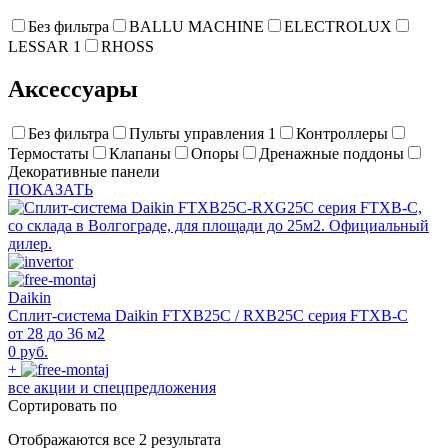
Без фильтра
BALLU MACHINE
ELECTROLUX
LESSAR
1
RHOSS
Аксессуары
Без фильтра
Пульты управления
1
Контроллеры
Термостаты
Клапаны
Опоры
Дренажные поддоны
Декоративные панели
ПОКАЗАТЬ
Daikin
Сплит-система Daikin FTXB25C / RXB25C серия FTXB-C
от 28 до 36 м2
0 руб.
+
все акции и спецпредложения
Сортировать по
Отображаются все 2 результата