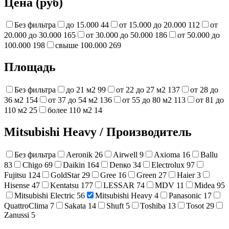
Цена (руб)
Без фильтра
до 15.000
44
от 15.000 до 20.000
112
от
20.000 до 30.000
165
от 30.000 до 50.000
186
от 50.000 до
100.000
198
свыше 100.000
269
Площадь
Без фильтра
до 21 м2
99
от 22 до 27 м2
137
от 28 до
36 м2
154
от 37 до 54 м2
136
от 55 до 80 м2
113
от 81 до
110 м2
25
более 110 м2
14
Mitsubishi Heavy
/
Производитель
Без фильтра
Aeronik
26
Airwell
9
Axioma
16
Ballu
83
Chigo
69
Daikin
164
Denко
34
Electrolux
97
Fujitsu
124
GoldStar
29
Gree
16
Green
27
Haier
3
Hisense
47
Kentatsu
177
LESSAR
74
MDV
11
Midea
95
Mitsubishi Electric
56
Mitsubishi Heavy
4
Panasonic
17
QuattroClima
7
Sakata
14
Shuft
5
Toshiba
13
Tosot
29
Zanussi
5