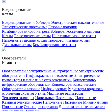
Водонагреватели
Котлы
Водонагреватели и бойлеры
Электрические накопительные
Электрические проточные
Газовые колонки
Комбинированного нагрева
Бойлеры косвенного нагрева
Котлы
Электрические котлы
Настенные газовые котлы
Напольные газовые котлы
Твердотопливные котлы
Дизельные котлы
Комбинированные котлы
Обогреватели
Камины
Обогреватели электрические
Инфракрасные электрические
обогреватели
Инфракрасные потолочные
Электрические
конвекторы и панели из стеклокерамики
Конвективно-
инфракрасные обогреватели
Конвекторы классические
Обогреватели газовые
Инфракрасные
Радиаторы водяного
отопления скрытого типа
Масляные радиаторы
Тепловентиляторы
Напольные
Настенные
Настольные
Камины электрические
Напольные
Настенные
Мини-камины
Портальные
Очаги для порталов
Дополнительные элементы