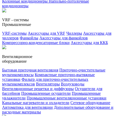
Колонные кондиционеры
Напольно-потолочные
кондиционеры
VRF - системы
Промышленные
VRF-системы
Аксессуары для VRF
Чиллеры
Аксессуары для
чиллеров
Фанкойлы
Аксессуары для фанкойлов
Компрессорно-конденсаторные блоки
Аксессуары для ККБ
Вентиляционное
оборудование
Бытовая приточная вентиляция
Приточно-очистительные
мультикомплексы
Компактные приточно-вытяжные
установки
Фильтр для приточно-очистительных
мультикомплексов
Вентиляторы
Воздуховоды
Вентиляционные решетки и диффузоры
Осушители для
бассейнов
Промышленные осушители
Промышленные
увлажнители
Промышленные вентиляционные установки
Канальные нагреватели и охладители
Сетевое оборудование
Автоматика для вентиляции
Дополнительные оборудование и
расходные материалы