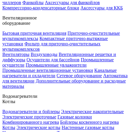
чиллеров
Фанкойлы
Аксессуары для фанкойлов
Компрессорно-конденсаторные блоки
Аксессуары для ККБ
Вентиляционное
оборудование
Бытовая приточная вентиляция
Приточно-очистительные
мультикомплексы
Компактные приточно-вытяжные
установки
Фильтр для приточно-очистительных
мультикомплексов
Вентиляторы
Воздуховоды
Вентиляционные решетки и
диффузоры
Осушители для бассейнов
Промышленные
осушители
Промышленные увлажнители
Промышленные вентиляционные установки
Канальные
нагреватели и охладители
Сетевое оборудование
Автоматика
для вентиляции
Дополнительные оборудование и расходные
материалы
Водонагреватели
Котлы
Водонагреватели и бойлеры
Электрические накопительные
Электрические проточные
Газовые колонки
Комбинированного нагрева
Бойлеры косвенного нагрева
Котлы
Электрические котлы
Настенные газовые котлы