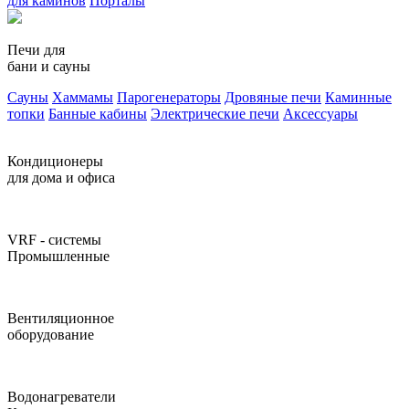
для каминов
Порталы
Печи для
бани и сауны
Сауны
Хаммамы
Парогенераторы
Дровяные печи
Каминные
топки
Банные кабины
Электрические печи
Аксессуары
Кондиционеры
для дома и офиса
VRF - системы
Промышленные
Вентиляционное
оборудование
Водонагреватели