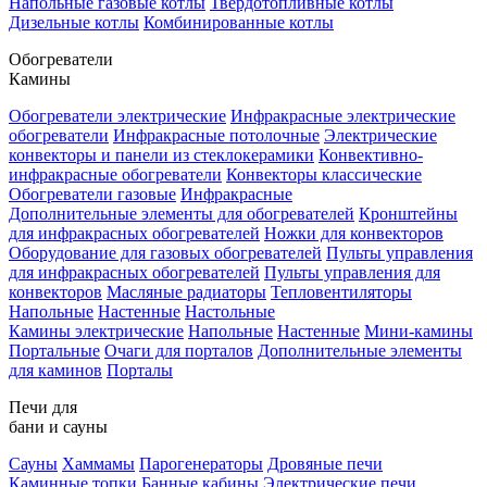
Напольные газовые котлы
Твердотопливные котлы
Дизельные котлы
Комбинированные котлы
Обогреватели
Камины
Обогреватели электрические
Инфракрасные электрические
обогреватели
Инфракрасные потолочные
Электрические
конвекторы и панели из стеклокерамики
Конвективно-
инфракрасные обогреватели
Конвекторы классические
Обогреватели газовые
Инфракрасные
Дополнительные элементы для обогревателей
Кронштейны
для инфракрасных обогревателей
Ножки для конвекторов
Оборудование для газовых обогревателей
Пульты управления
для инфракрасных обогревателей
Пульты управления для
конвекторов
Масляные радиаторы
Тепловентиляторы
Напольные
Настенные
Настольные
Камины электрические
Напольные
Настенные
Мини-камины
Портальные
Очаги для порталов
Дополнительные элементы
для каминов
Порталы
Печи для
бани и сауны
Сауны
Хаммамы
Парогенераторы
Дровяные печи
Каминные топки
Банные кабины
Электрические печи