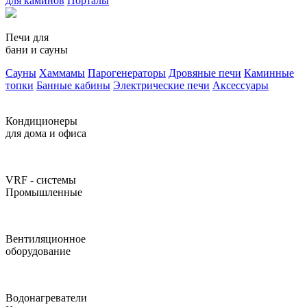
для каминов
Порталы
Печи для
бани и сауны
Сауны
Хаммамы
Парогенераторы
Дровяные печи
Каминные
топки
Банные кабины
Электрические печи
Аксессуары
Кондиционеры
для дома и офиса
VRF - системы
Промышленные
Вентиляционное
оборудование
Водонагреватели