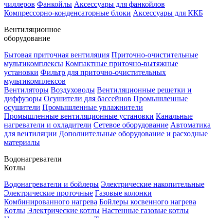
чиллеров
Фанкойлы
Аксессуары для фанкойлов
Компрессорно-конденсаторные блоки
Аксессуары для ККБ
Вентиляционное
оборудование
Бытовая приточная вентиляция
Приточно-очистительные
мультикомплексы
Компактные приточно-вытяжные
установки
Фильтр для приточно-очистительных
мультикомплексов
Вентиляторы
Воздуховоды
Вентиляционные решетки и
диффузоры
Осушители для бассейнов
Промышленные
осушители
Промышленные увлажнители
Промышленные вентиляционные установки
Канальные
нагреватели и охладители
Сетевое оборудование
Автоматика
для вентиляции
Дополнительные оборудование и расходные
материалы
Водонагреватели
Котлы
Водонагреватели и бойлеры
Электрические накопительные
Электрические проточные
Газовые колонки
Комбинированного нагрева
Бойлеры косвенного нагрева
Котлы
Электрические котлы
Настенные газовые котлы