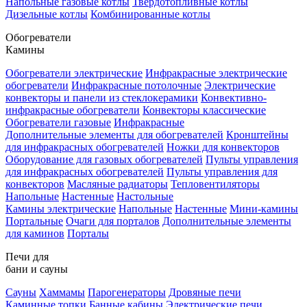
Напольные газовые котлы
Твердотопливные котлы
Дизельные котлы
Комбинированные котлы
Обогреватели
Камины
Обогреватели электрические
Инфракрасные электрические
обогреватели
Инфракрасные потолочные
Электрические
конвекторы и панели из стеклокерамики
Конвективно-
инфракрасные обогреватели
Конвекторы классические
Обогреватели газовые
Инфракрасные
Дополнительные элементы для обогревателей
Кронштейны
для инфракрасных обогревателей
Ножки для конвекторов
Оборудование для газовых обогревателей
Пульты управления
для инфракрасных обогревателей
Пульты управления для
конвекторов
Масляные радиаторы
Тепловентиляторы
Напольные
Настенные
Настольные
Камины электрические
Напольные
Настенные
Мини-камины
Портальные
Очаги для порталов
Дополнительные элементы
для каминов
Порталы
Печи для
бани и сауны
Сауны
Хаммамы
Парогенераторы
Дровяные печи
Каминные топки
Банные кабины
Электрические печи