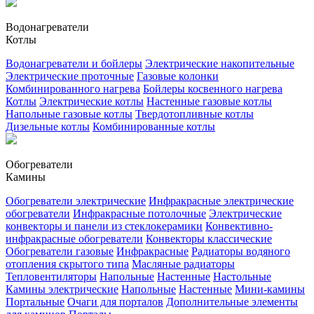
Водонагреватели
Котлы
Водонагреватели и бойлеры
Электрические накопительные
Электрические проточные
Газовые колонки
Комбинированного нагрева
Бойлеры косвенного нагрева
Котлы
Электрические котлы
Настенные газовые котлы
Напольные газовые котлы
Твердотопливные котлы
Дизельные котлы
Комбинированные котлы
Обогреватели
Камины
Обогреватели электрические
Инфракрасные электрические
обогреватели
Инфракрасные потолочные
Электрические
конвекторы и панели из стеклокерамики
Конвективно-
инфракрасные обогреватели
Конвекторы классические
Обогреватели газовые
Инфракрасные
Радиаторы водяного
отопления скрытого типа
Масляные радиаторы
Тепловентиляторы
Напольные
Настенные
Настольные
Камины электрические
Напольные
Настенные
Мини-камины
Портальные
Очаги для порталов
Дополнительные элементы