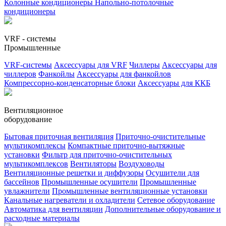
Колонные кондиционеры
Напольно-потолочные
кондиционеры
VRF - системы
Промышленные
VRF-системы
Аксессуары для VRF
Чиллеры
Аксессуары для
чиллеров
Фанкойлы
Аксессуары для фанкойлов
Компрессорно-конденсаторные блоки
Аксессуары для ККБ
Вентиляционное
оборудование
Бытовая приточная вентиляция
Приточно-очистительные
мультикомплексы
Компактные приточно-вытяжные
установки
Фильтр для приточно-очистительных
мультикомплексов
Вентиляторы
Воздуховоды
Вентиляционные решетки и диффузоры
Осушители для
бассейнов
Промышленные осушители
Промышленные
увлажнители
Промышленные вентиляционные установки
Канальные нагреватели и охладители
Сетевое оборудование
Автоматика для вентиляции
Дополнительные оборудование и
расходные материалы