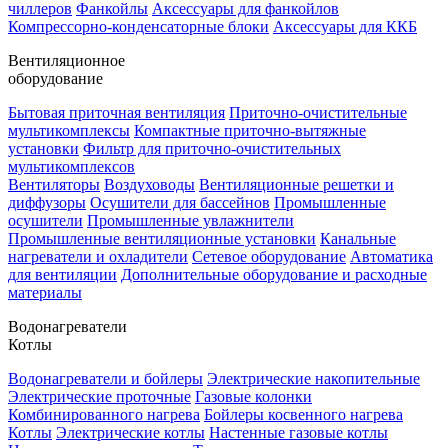
чиллеров
Фанкойлы
Аксессуары для фанкойлов
Компрессорно-конденсаторные блоки
Аксессуары для ККБ
Вентиляционное
оборудование
Бытовая приточная вентиляция
Приточно-очистительные
мультикомплексы
Компактные приточно-вытяжные
установки
Фильтр для приточно-очистительных
мультикомплексов
Вентиляторы
Воздуховоды
Вентиляционные решетки и
диффузоры
Осушители для бассейнов
Промышленные
осушители
Промышленные увлажнители
Промышленные вентиляционные установки
Канальные
нагреватели и охладители
Сетевое оборудование
Автоматика
для вентиляции
Дополнительные оборудование и расходные
материалы
Водонагреватели
Котлы
Водонагреватели и бойлеры
Электрические накопительные
Электрические проточные
Газовые колонки
Комбинированного нагрева
Бойлеры косвенного нагрева
Котлы
Электрические котлы
Настенные газовые котлы