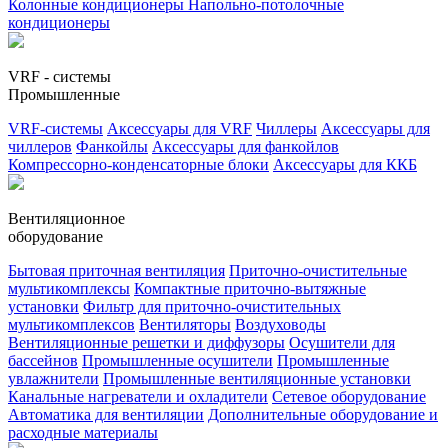
Колонные кондиционеры
Напольно-потолочные
кондиционеры
VRF - системы
Промышленные
VRF-системы
Аксессуары для VRF
Чиллеры
Аксессуары для
чиллеров
Фанкойлы
Аксессуары для фанкойлов
Компрессорно-конденсаторные блоки
Аксессуары для ККБ
Вентиляционное
оборудование
Бытовая приточная вентиляция
Приточно-очистительные
мультикомплексы
Компактные приточно-вытяжные
установки
Фильтр для приточно-очистительных
мультикомплексов
Вентиляторы
Воздуховоды
Вентиляционные решетки и диффузоры
Осушители для
бассейнов
Промышленные осушители
Промышленные
увлажнители
Промышленные вентиляционные установки
Канальные нагреватели и охладители
Сетевое оборудование
Автоматика для вентиляции
Дополнительные оборудование и
расходные материалы