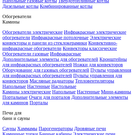
Напольные газовые котлы
Твердотопливные котлы
Дизельные котлы
Комбинированные котлы
Обогреватели
Камины
Обогреватели электрические
Инфракрасные электрические
обогреватели
Инфракрасные потолочные
Электрические
конвекторы и панели из стеклокерамики
Конвективно-
инфракрасные обогреватели
Конвекторы классические
Обогреватели газовые
Инфракрасные
Дополнительные элементы для обогревателей
Кронштейны
для инфракрасных обогревателей
Ножки для конвекторов
Оборудование для газовых обогревателей
Пульты управления
для инфракрасных обогревателей
Пульты управления для
конвекторов
Масляные радиаторы
Тепловентиляторы
Напольные
Настенные
Настольные
Камины электрические
Напольные
Настенные
Мини-камины
Портальные
Очаги для порталов
Дополнительные элементы
для каминов
Порталы
Печи для
бани и сауны
Сауны
Хаммамы
Парогенераторы
Дровяные печи
Каминные топки
Банные кабины
Электрические печи