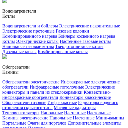
Водонагреватели
Котлы
Водонагреватели и бойлеры
Электрические накопительные
Электрические проточные
Газовые колонки
Комбинированного нагрева
Бойлеры косвенного нагрева
Котлы
Электрические котлы
Настенные газовые котлы
Напольные газовые котлы
Твердотопливные котлы
Дизельные котлы
Комбинированные котлы
Обогреватели
Камины
Обогреватели электрические
Инфракрасные электрические
обогреватели
Инфракрасные потолочные
Электрические
конвекторы и панели из стеклокерамики
Конвективно-
инфракрасные обогреватели
Конвекторы классические
Обогреватели газовые
Инфракрасные
Радиаторы водяного
отопления скрытого типа
Масляные радиаторы
Тепловентиляторы
Напольные
Настенные
Настольные
Камины электрические
Напольные
Настенные
Мини-камины
Портальные
Очаги для порталов
Дополнительные элементы