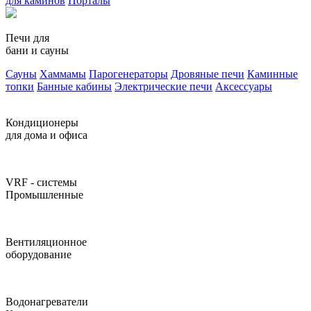
для каминов
Порталы
Печи для
бани и сауны
Сауны
Хаммамы
Парогенераторы
Дровяные печи
Каминные
топки
Банные кабины
Электрические печи
Аксессуары
Кондиционеры
для дома и офиса
VRF - системы
Промышленные
Вентиляционное
оборудование
Водонагреватели