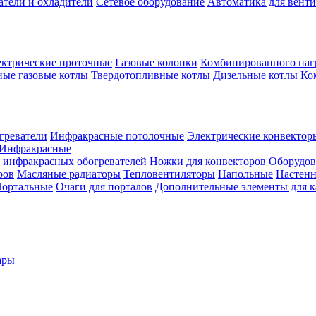
атели и охладители
Сетевое оборудование
Автоматика для вент
ктрические проточные
Газовые колонки
Комбинированного наг
ые газовые котлы
Твердотопливные котлы
Дизельные котлы
Ко
греватели
Инфракрасные потолочные
Электрические конвектор
Инфракрасные
 инфракрасных обогревателей
Ножки для конвекторов
Оборудов
ров
Масляные радиаторы
Тепловентиляторы
Напольные
Настен
ортальные
Очаги для порталов
Дополнительные элементы для 
ары