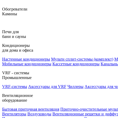
Обогреватели
Камины
Печи для
бани и сауны
Кондиционеры
для дома и офиса
Настенные кондиционеры
Мульти сплит-системы (комплект)
М
Мобильные кондиционеры
Кассетные кондиционеры
Канальн
VRF - системы
Промышленные
VRF-системы
Аксессуары для VRF
Чиллеры
Аксессуары для ч
Вентиляционное
оборудование
Бытовая приточная вентиляция
Приточно-очистительные муль
Вентиляторы
Воздуховоды
Вентиляционные решетки и диффу