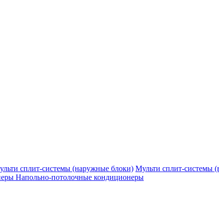
ульти сплит-системы (наружные блоки)
Мульти сплит-системы (
неры
Напольно-потолочные кондиционеры