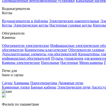
Промышленные вентиляционные установки
Канальные нагрев
Водонагреватели
Котлы
Водонагреватели и бойлеры
Электрические накопительные
Эле
Котлы
Электрические котлы
Настенные газовые котлы
Напольн
Обогреватели
Камины
Обогреватели электрические
Инфракрасные электрические обо
обогреватели
Конвекторы классические
Обогреватели газовые
Дополнительные элементы для обогревателей
Кронштейны для
инфракрасных обогревателей
Пульты управления для конвекто
Камины электрические
Напольные
Настенные
Мини-камины
П
Печи для
бани и сауны
Сауны
Хаммамы
Парогенераторы
Дровяные печи
Каминные топки
Банные кабины
Электрические печи
Аксессу
Фильтр по параметрам