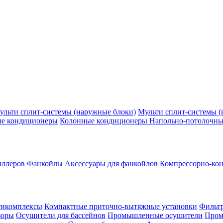
ульти сплит-системы (наружные блоки)
Мульти сплит-системы (
ые кондиционеры
Колонные кондиционеры
Напольно-потолочны
иллеров
Фанкойлы
Аксессуары для фанкойлов
Компрессорно-кон
тикомплексы
Компактные приточно-вытяжные установки
Фильтр
зоры
Осушители для бассейнов
Промышленные осушители
Пром