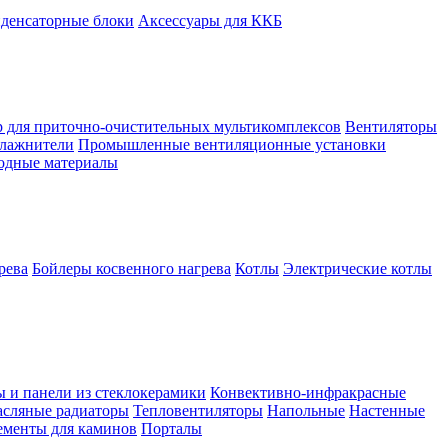
денсаторные блоки
Аксессуары для ККБ
 для приточно-очистительных мультикомплексов
Вентиляторы
лажнители
Промышленные вентиляционные установки
ходные материалы
рева
Бойлеры косвенного нагрева
Котлы
Электрические котлы
ы и панели из стеклокерамики
Конвективно-инфракрасные
сляные радиаторы
Тепловентиляторы
Напольные
Настенные
ементы для каминов
Порталы