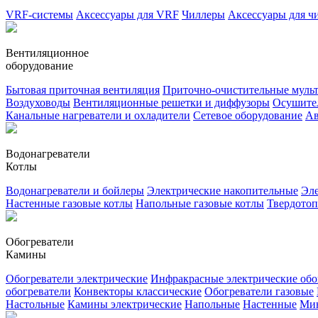
VRF-системы
Аксессуары для VRF
Чиллеры
Аксессуары для ч
Вентиляционное
оборудование
Бытовая приточная вентиляция
Приточно-очистительные муль
Воздуховоды
Вентиляционные решетки и диффузоры
Осушител
Канальные нагреватели и охладители
Сетевое оборудование
Ав
Водонагреватели
Котлы
Водонагреватели и бойлеры
Электрические накопительные
Эле
Настенные газовые котлы
Напольные газовые котлы
Твердото
Обогреватели
Камины
Обогреватели электрические
Инфракрасные электрические обо
обогреватели
Конвекторы классические
Обогреватели газовые
Настольные
Камины электрические
Напольные
Настенные
Ми