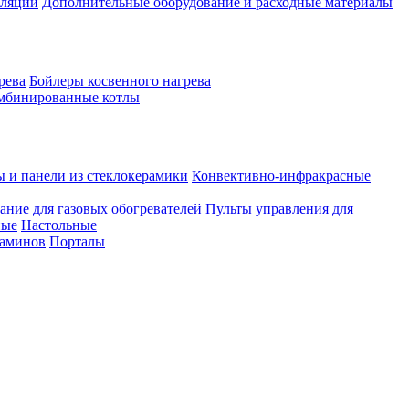
иляции
Дополнительные оборудование и расходные материалы
рева
Бойлеры косвенного нагрева
мбинированные котлы
ы и панели из стеклокерамики
Конвективно-инфракрасные
ание для газовых обогревателей
Пульты управления для
ные
Настольные
каминов
Порталы