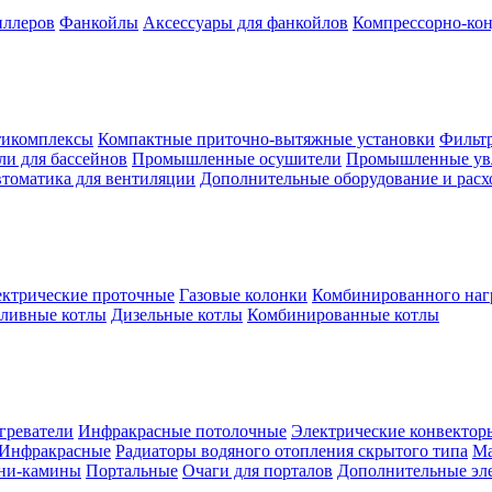
иллеров
Фанкойлы
Аксессуары для фанкойлов
Компрессорно-кон
тикомплексы
Компактные приточно-вытяжные установки
Фильтр
и для бассейнов
Промышленные осушители
Промышленные ув
томатика для вентиляции
Дополнительные оборудование и рас
ктрические проточные
Газовые колонки
Комбинированного наг
пливные котлы
Дизельные котлы
Комбинированные котлы
греватели
Инфракрасные потолочные
Электрические конвектор
Инфракрасные
Радиаторы водяного отопления скрытого типа
Ма
ни-камины
Портальные
Очаги для порталов
Дополнительные эл