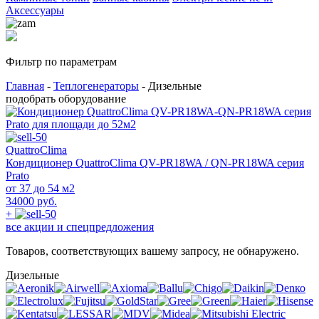
Аксессуары
Фильтр по параметрам
Главная
-
Теплогенераторы
- Дизельные
подобрать оборудование
QuattroClima
Кондиционер QuattroClima QV-PR18WA / QN-PR18WA серия
Prato
от 37 до 54 м2
34000 руб.
+
все акции и спецпредложения
Товаров, соответствующих вашему запросу, не обнаружено.
Дизельные