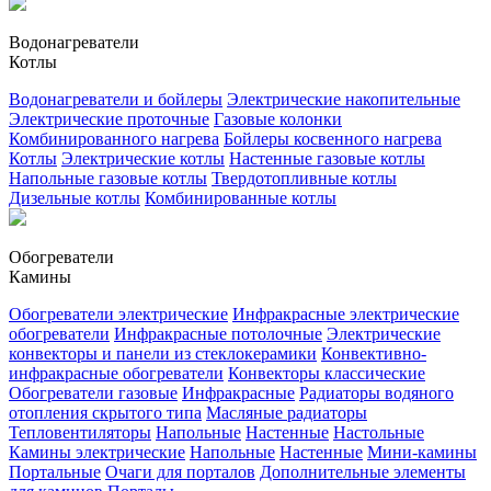
Водонагреватели
Котлы
Водонагреватели и бойлеры
Электрические накопительные
Электрические проточные
Газовые колонки
Комбинированного нагрева
Бойлеры косвенного нагрева
Котлы
Электрические котлы
Настенные газовые котлы
Напольные газовые котлы
Твердотопливные котлы
Дизельные котлы
Комбинированные котлы
Обогреватели
Камины
Обогреватели электрические
Инфракрасные электрические
обогреватели
Инфракрасные потолочные
Электрические
конвекторы и панели из стеклокерамики
Конвективно-
инфракрасные обогреватели
Конвекторы классические
Обогреватели газовые
Инфракрасные
Радиаторы водяного
отопления скрытого типа
Масляные радиаторы
Тепловентиляторы
Напольные
Настенные
Настольные
Камины электрические
Напольные
Настенные
Мини-камины
Портальные
Очаги для порталов
Дополнительные элементы