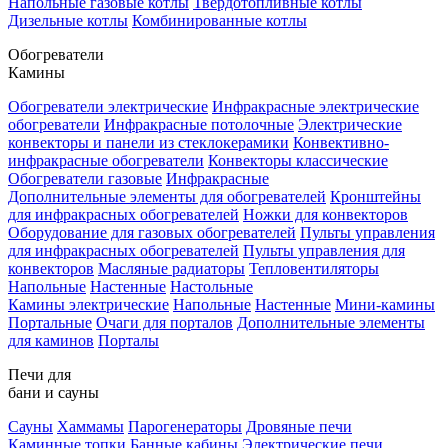
Напольные газовые котлы
Твердотопливные котлы
Дизельные котлы
Комбинированные котлы
Обогреватели
Камины
Обогреватели электрические
Инфракрасные электрические
обогреватели
Инфракрасные потолочные
Электрические
конвекторы и панели из стеклокерамики
Конвективно-
инфракрасные обогреватели
Конвекторы классические
Обогреватели газовые
Инфракрасные
Дополнительные элементы для обогревателей
Кронштейны
для инфракрасных обогревателей
Ножки для конвекторов
Оборудование для газовых обогревателей
Пульты управления
для инфракрасных обогревателей
Пульты управления для
конвекторов
Масляные радиаторы
Тепловентиляторы
Напольные
Настенные
Настольные
Камины электрические
Напольные
Настенные
Мини-камины
Портальные
Очаги для порталов
Дополнительные элементы
для каминов
Порталы
Печи для
бани и сауны
Сауны
Хаммамы
Парогенераторы
Дровяные печи
Каминные топки
Банные кабины
Электрические печи