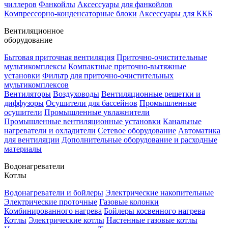
чиллеров
Фанкойлы
Аксессуары для фанкойлов
Компрессорно-конденсаторные блоки
Аксессуары для ККБ
Вентиляционное
оборудование
Бытовая приточная вентиляция
Приточно-очистительные
мультикомплексы
Компактные приточно-вытяжные
установки
Фильтр для приточно-очистительных
мультикомплексов
Вентиляторы
Воздуховоды
Вентиляционные решетки и
диффузоры
Осушители для бассейнов
Промышленные
осушители
Промышленные увлажнители
Промышленные вентиляционные установки
Канальные
нагреватели и охладители
Сетевое оборудование
Автоматика
для вентиляции
Дополнительные оборудование и расходные
материалы
Водонагреватели
Котлы
Водонагреватели и бойлеры
Электрические накопительные
Электрические проточные
Газовые колонки
Комбинированного нагрева
Бойлеры косвенного нагрева
Котлы
Электрические котлы
Настенные газовые котлы