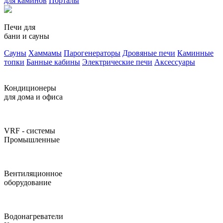
для каминов
Порталы
Печи для
бани и сауны
Сауны
Хаммамы
Парогенераторы
Дровяные печи
Каминные
топки
Банные кабины
Электрические печи
Аксессуары
Кондиционеры
для дома и офиса
VRF - системы
Промышленные
Вентиляционное
оборудование
Водонагреватели