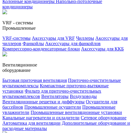
Колонные кондиционеры
Напольно-потолочные
кондиционеры
VRF - системы
Промышленные
VRF-системы
Аксессуары для VRF
Чиллеры
Аксессуары для
чиллеров
Фанкойлы
Аксессуары для фанкойлов
Компрессорно-конденсаторные блоки
Аксессуары для ККБ
Вентиляционное
оборудование
Бытовая приточная вентиляция
Приточно-очистительные
мультикомплексы
Компактные приточно-вытяжные
установки
Фильтр для приточно-очистительных
мультикомплексов
Вентиляторы
Воздуховоды
Вентиляционные решетки и диффузоры
Осушители для
бассейнов
Промышленные осушители
Промышленные
увлажнители
Промышленные вентиляционные установки
Канальные нагреватели и охладители
Сетевое оборудование
Автоматика для вентиляции
Дополнительные оборудование и
расходные материалы