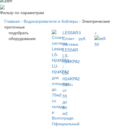
Фильтр по параметрам
Главная
-
Водонагреватели и бойлеры
- Электрические
проточные
подобрать
LESSAR
0
+
оборудование
Сплит-
руб.
система
LESSAR
LS-
H24KPA2
/
LU-
H24KPA2
Cool+
от
55
до
80
м2