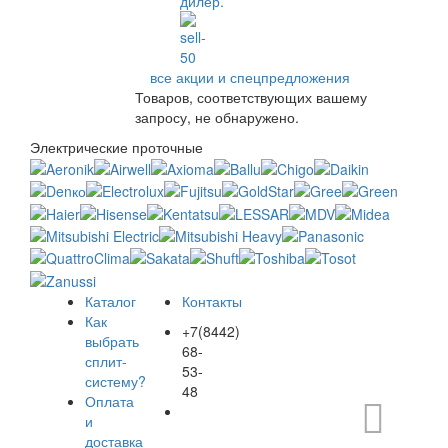
все акции и спецпредложения
Товаров, соответствующих вашему
запросу, не обнаружено.
Электрические проточные
Каталог
Контакты
Как
+7(8442)
выбрать
68-
сплит-
53-
систему?
48
Оплата
и
доставка