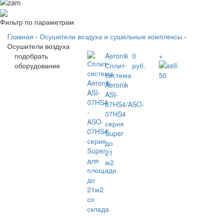
Фильтр по параметрам
Главная
-
Осушители воздуха и сушильные комплексы
-
Осушители воздуха
подобрать
Aeronik
0
+
оборудование
Сплит-
руб.
система
Aeronik
ASI-
07HS4/ASO-
07HS4
серия
Super
до
21
м2