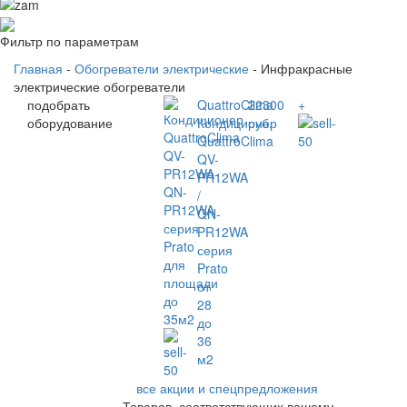
Фильтр по параметрам
Главная
-
Обогреватели электрические
- Инфракрасные
электрические обогреватели
подобрать
QuattroClima
22300
+
оборудование
Кондиционер
руб.
QuattroClima
QV-
PR12WA
/
QN-
PR12WA
серия
Prato
от
28
до
36
м2
все акции и спецпредложения
Товаров, соответствующих вашему